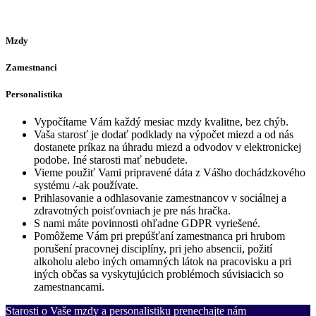
Mzdy
Zamestnanci
Personalistika
Vypočítame Vám každý mesiac mzdy kvalitne, bez chýb.
Vaša starosť je dodať podklady na výpočet miezd a od nás
dostanete príkaz na úhradu miezd a odvodov v elektronickej
podobe. Iné starosti mať nebudete.
Vieme použiť Vami pripravené dáta z Vášho dochádzkového
systému /-ak používate.
Prihlasovanie a odhlasovanie zamestnancov v sociálnej a
zdravotných poisťovniach je pre nás hračka.
S nami máte povinnosti ohľadne GDPR vyriešené.
Pomôžeme Vám pri prepúšťaní zamestnanca pri hrubom
porušení pracovnej disciplíny, pri jeho absencii, požití
alkoholu alebo iných omamných látok na pracovisku a pri
iných občas sa vyskytujúcich problémoch súvisiacich so
zamestnancami.
Starosti o Vaše mzdy a personalistiku prenechajte nám