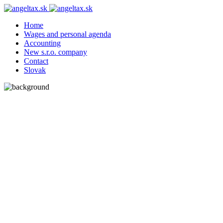
Home
Wages and personal agenda
Accounting
New s.r.o. company
Contact
Slovak
Wages and
personal agenda